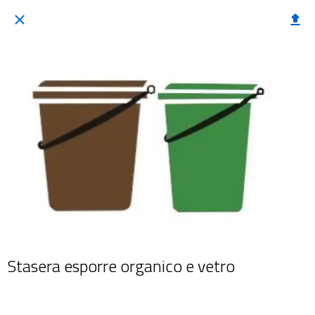
Stasera esporre organico e vetro
 martedì 19 agosto 2025  dalle 20:00 alle 23:59 